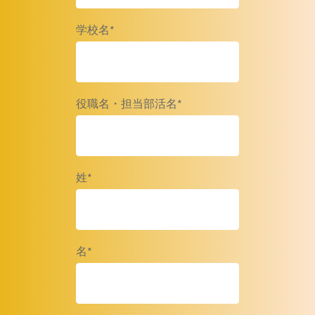
学校名
*
役職名・担当部活名
*
姓
*
名
*