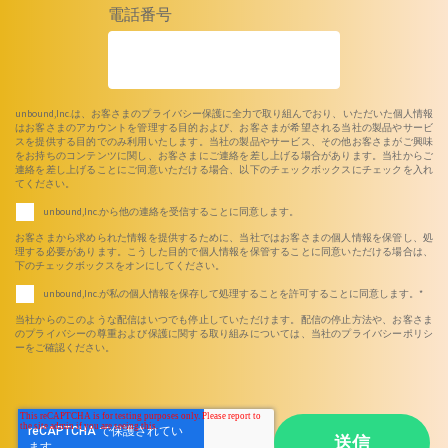
電話番号
unbound,Inc.は、お客さまのプライバシー保護に全力で取り組んでおり、いただいた個人情報
はお客さまのアカウントを管理する目的および、お客さまが希望される当社の製品やサービ
スを提供する目的でのみ利用いたします。当社の製品やサービス、その他お客さまがご興味
をお持ちのコンテンツに関し、お客さまにご連絡を差し上げる場合があります。当社からご
連絡を差し上げることにご同意いただける場合、以下のチェックボックスにチェックを入れ
てください。
unbound,Inc.から他の連絡を受信することに同意します。
お客さまから求められた情報を提供するために、当社ではお客さまの個人情報を保管し、処
理する必要があります。こうした目的で個人情報を保管することに同意いただける場合は、
下のチェックボックスをオンにしてください。
unbound,Inc.が私の個人情報を保存して処理することを許可することに同意します。
*
当社からのこのような配信はいつでも停止していただけます。配信の停止方法や、お客さま
のプライバシーの尊重および保護に関する取り組みについては、当社のプライバシーポリシ
ーをご確認ください。